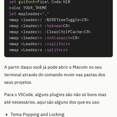
set
guifont
=
Fira\ Code
:
h18

let
 mapleader
=
","
nmap 
<
leader
>
/ 
:
NERDTreeToggle
<
CR
>
nmap 
<
leader
>
t
:
tabnew
<
CR
>
nmap 
<
leader
>
c
:
ClearCtrlPCache
<
CR
>
nmap 
<
leader
>
n
:
nohlsearch
<
CR
>
nmap 
<
Leader
>
v
:
vsplit
<
cr
>
nmap 
<
Leader
>
s 
:
split
<
cr
>
A partir daqui você já pode abrir o Macvim no seu
terminal através do comando mvim nas pastas dos
seus projetos.
Para o VSCode, alguns plugins são não só bons mas
até necessários, aqui são alguns dos que eu uso:
Tema Popping and Locking