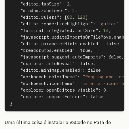
"editor.tabSize"
:
2
,
"window.zoomLevel"
:
2
,
"editor.rulers"
:
[
80
,
120
],
"editor.renderLineHighlight"
:
"gutter"
,
"terminal.integrated.fontSize"
:
14
,
"javascript.updateImportsOnFileMove.enabl
"editor.parameterHints.enabled"
:
false
,
"breadcrumbs.enabled"
:
true
,
"javascript.suggest.autoImports"
:
false
,
"explorer.autoReveal"
:
false
,
"editor.minimap.enabled"
:
false
,
"workbench.colorTheme"
:
"Popping and Lock
"workbench.iconTheme"
:
"material-icon-the
"explorer.openEditors.visible"
:
0
,
"explorer.compactFolders"
:
false
}
Uma última coisa é instalar o VSCode no Path do