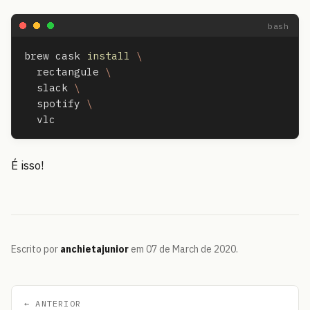
brew cask 
install
\
  rectangule 
\
  slack 
\
  spotify 
\
É isso!
Escrito por
anchietajunior
em 07 de March de 2020.
← ANTERIOR