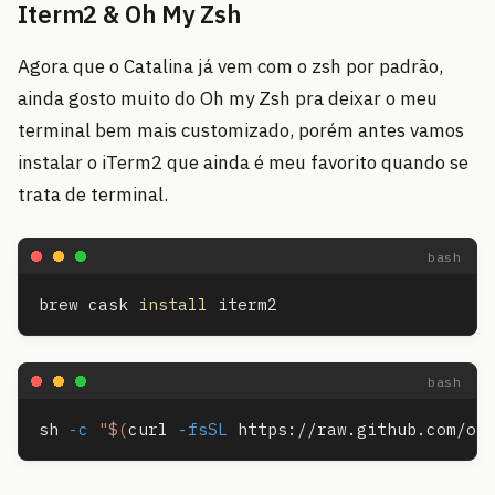
Iterm2 & Oh My Zsh
Agora que o Catalina já vem com o zsh por padrão,
ainda gosto muito do Oh my Zsh pra deixar o meu
terminal bem mais customizado, porém antes vamos
instalar o iTerm2 que ainda é meu favorito quando se
trata de terminal.
brew cask 
install 
sh 
-c
"
$(
curl 
-fsSL
 https://raw.github.com/oh