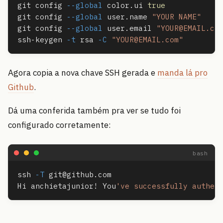
git config 
--global
 color.ui 
git config 
--global
 user.name 
"YOUR NAME"
git config 
--global
 user.email 
"
YOUR@EMAIL.co
ssh-keygen 
-t
 rsa 
-C
"
YOUR@EMAIL.com
"
Agora copia a nova chave SSH gerada e
manda lá pro
Github
.
Dá uma conferida também pra ver se tudo foi
configurado corretamente:
ssh 
-T
git@github.com
Hi anchietajunior! You