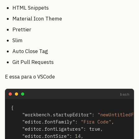
HTML Snippets
Material Icon Theme
Prettier
Slim
Auto Close Tag
Git Pull Requests
E essa para o VSCode
{
"workbench.startupEditor"
:
"newUntitledFi
"editor.fontFamily"
:
"Fira Code"
,
"editor.fontLigatures"
:
true
,
"editor.fontSize"
:
14
,