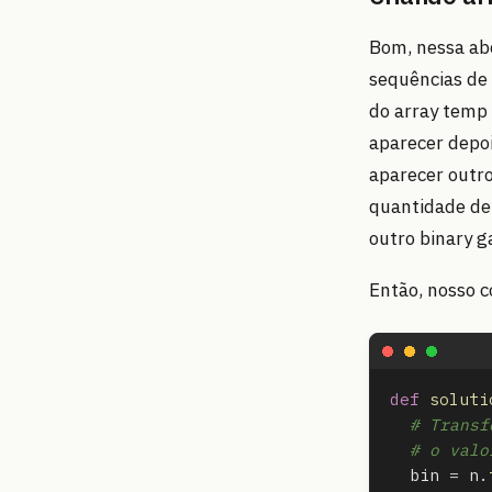
Bom, nessa ab
sequências de 
do array temp 
aparecer depo
aparecer outr
quantidade de
outro binary g
Então, nosso c
def
soluti
# Transf
# o valo
bin
=
n
.