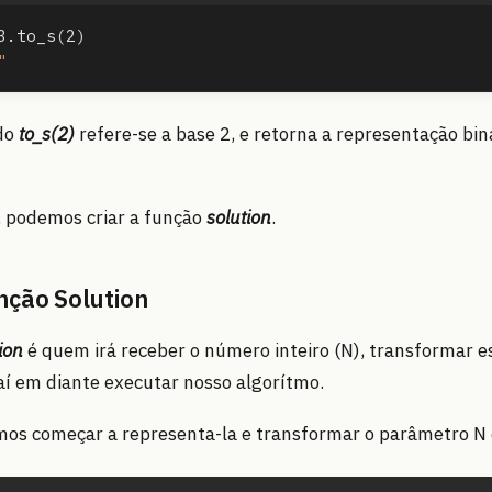
3.to_s
(
2
)
"
do
to_s(2)
refere-se a base 2, e retorna a representação bi
, podemos criar a função
solution
.
nção Solution
ion
é quem irá receber o número inteiro (N), transformar 
aí em diante executar nosso algorítmo.
mos começar a representa-la e transformar o parâmetro N 