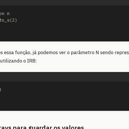
on
n
to_s
(
2
)
s essa função, já podemos ver o parâmetro N sendo repre
 utilizando o IRB:
)
rays para guardar os valores