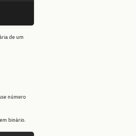
nária de um
esse número
em binário.