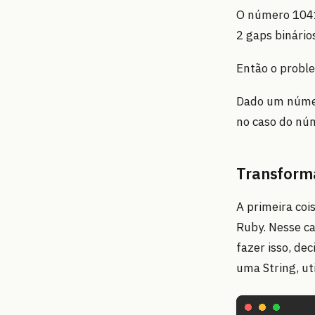
O número 1041
2 gaps binário
Então o probl
Dado um númer
no caso do núm
Transform
A primeira co
Ruby. Nesse ca
fazer isso, de
uma String, ut