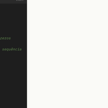
zeros
 sequência