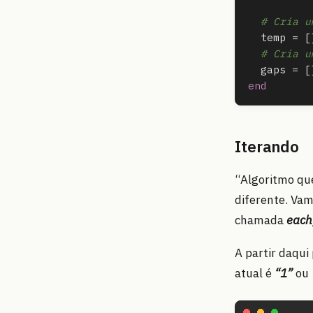
# Cria u
temp
=
[
# Cria u
gaps
=
[
end
Iterando
“Algoritmo que
diferente. Vam
chamada
each
A partir daqui
atual é
“1”
ou