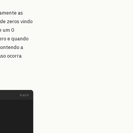
iamente as
de zeros vindo
e um 0
ero e quando
contendo a
so ocorra