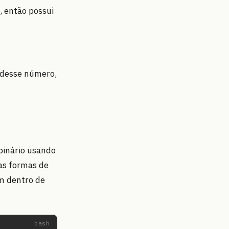
 então possui
 desse número,
binário usando
as formas de
ém dentro de