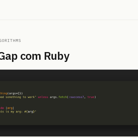
GORITHMS
yGap com Ruby