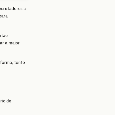
ecrutadores a
para
ntão
ar a maior
aforma, tente
rio de