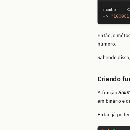
number 
=
 3
=>
"100001
Então, o méto
número.
Sabendo disso
Criando fu
A função
Solut
em binário e d
Então já pode