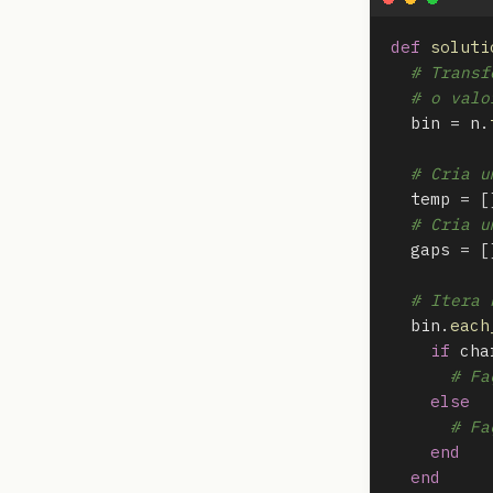
def
soluti
# Transf
# o valo
bin
=
n
.
# Cria u
temp
=
[
# Cria u
gaps
=
[
# Itera 
bin
.
each
if
cha
# Fa
else
# Fa
end
end