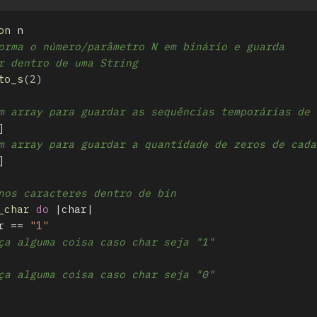
on
n
orma o número/parâmetro N em binário e guarda
r dentro de uma String
to_s
(
2
)
m array para guardar as sequências temporárias de 
]
m array para guardar a quantidade de zeros de cada
]
nos caracteres dentro de bin
_char
do
|
char
|
r
==
"1"
ça alguma coisa caso char seja "1"
ça alguma coisa caso char seja "0"