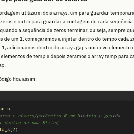
ordagem utilizarei dois arrays, um para guardar temporar
zeros e outro para guardar a contagem de cada sequência 
quando a sequência de zeros terminar, ou seja, sempre qu
is de um 1, começaremos a injetar dentro do tempo cada z
o 1, adicionamos dentro do arrays gaps um novo elemento 
 elementos de temp e depois zeramos o array temp para ca
ap.
ódigo fica assim:
on
n
orma o número/parâmetro N em binário e guarda
r dentro de uma String
to_s
(
2
)