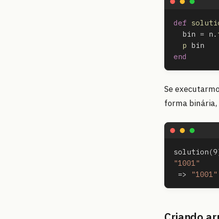
def
soluti
bin
=
n
.
p
bin
end
Se executarmo
forma binária,
solution
(
9
"1001"
=>
"1001"
Criando ar