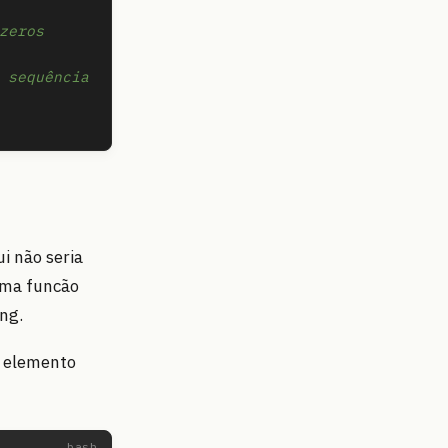
zeros
 sequência
i não seria
 uma funcão
ng.
o elemento