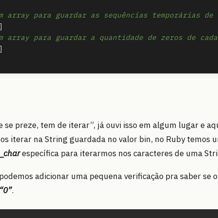
m array para guardar as sequências temporárias de 
]
m array para guardar a quantidade de zeros de cada
]
 se preze, tem de iterar”, já ouvi isso em algum lugar e aqu
os iterar na String guardada no valor bin, no Ruby temos
_char
específica para iterarmos nos caracteres de uma Stri
 podemos adicionar uma pequena verificação pra saber se 
“0”
.