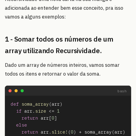
adicionada ao entender bem esse conceito, pra isso
vamos a alguns exemplos:
1 - Somar todos os números de um
array utilizando Recursividade.
Dado um array de números inteiros, vamos somar
todos os itens e retornar o valor da soma.
def
soma_array
(
arr
)
if
arr
.
size
<=
1
return
arr
[
0
]
else
return
arr
.
slice!
(
0
)
+
soma_array
(
arr
)