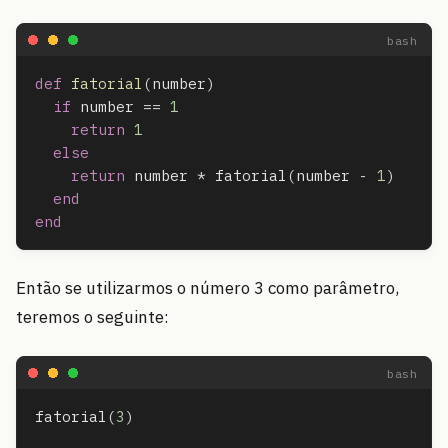
def
fatorial
(
number
)
if
number
==
1
return
1
else
return
number
*
fatorial
(
number
-
1
)
end
end
Então se utilizarmos o número 3 como parâmetro,
teremos o seguinte:
fatorial
(
3
)