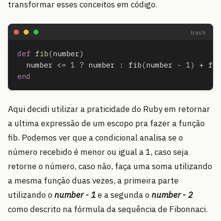
transformar esses conceitos em código.
def
fib
(
number
)
number
<=
1
?
number
:
fib
(
number
-
1
)
+
fi
end
Aqui decidi utilizar a praticidade do Ruby em retornar
a ultima expressão de um escopo pra fazer a função
fib. Podemos ver que a condicional analisa se o
número recebido é menor ou igual a 1, caso seja
retorne o número, caso não, faça uma soma utilizando
a mesma função duas vezes, a primeira parte
utilizando o
number - 1
e a segunda o
number - 2
como descrito na fórmula da sequência de Fibonnaci.