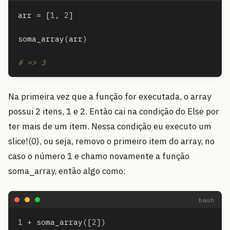
arr
=
[
1
,
2
]
soma_array
(
arr
)
# => 3
Na primeira vez que a função for executada, o array
possui 2 itens, 1 e 2. Então cai na condição do Else por
ter mais de um item. Nessa condição eu executo um
slice!(0), ou seja, removo o primeiro item do array, no
caso o número 1 e chamo novamente a função
soma_array, então algo como:
1
+
soma_array
([
2
])